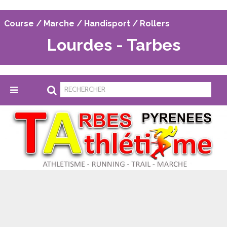
Course / Marche / Handisport / Rollers
Lourdes - Tarbes
Tarbes Pyrénées Athlétisme
>
Accueil
>
Bulletin inscription LT2026
B
ULLETIN INSCRIPTION LT2026