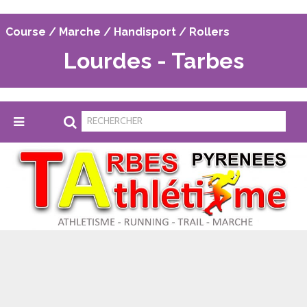
Course / Marche / Handisport / Rollers
Lourdes - Tarbes
Tarbes Pyrénées Athlétisme
>
Classements
>
classements Lourdes-Tarbes 2016
C
LASSEMENTS LOURDES-TARBES
2016