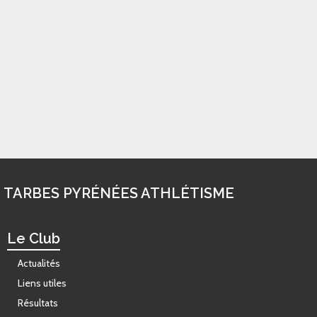
Envoyer le commentaire
L
E TPA SUR LES RÉSEAUX
Suivez-nous sur Facebook !
TARBES PYRÉNÉES ATHLÉTISME
Le Club
Actualités
Liens utiles
Résultats