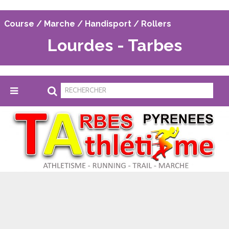
Course / Marche / Handisport / Rollers
Lourdes - Tarbes
Tarbes Pyrénées Athlétisme
>
Inscriptions
>
Le groupe Inscriptions
L
E GROUPE INSCRIPTIONS