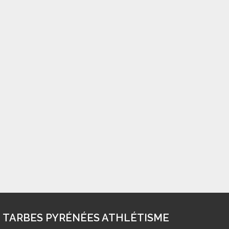
Envoyer le commentaire
L
E TPA SUR LES RÉSEAUX
Suivez-nous sur Facebook !
TARBES PYRÉNÉES ATHLÉTISME