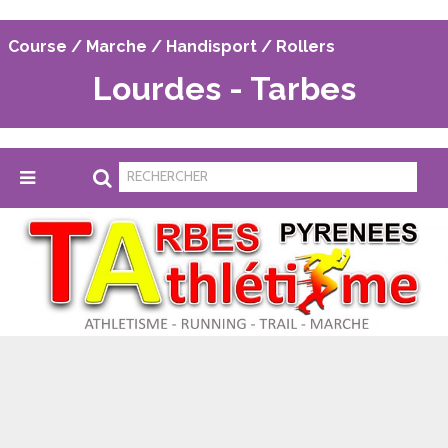
Course / Marche / Handisport / Rollers
Lourdes - Tarbes
Tarbes Pyrénées Athlétisme
>
Parcours
>
Parcours Semi-Marathon Lourdes-Tarbes
P
ARCOURS SEMI-MARATHON
LOURDES-TARBES